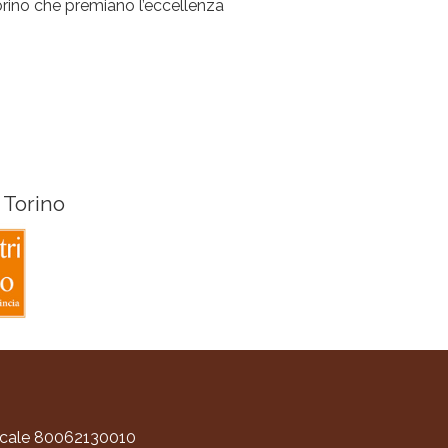
orino che premiano l’eccellenza
 Torino
scale 80062130010