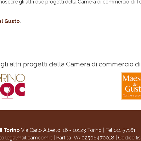
noscere gli altri due progetti della Camera di commercio di T
el Gusto
.
 gli altri progetti della Camera di commercio di
i Torino
Via Carlo Alberto, 16 - 10123 Torino
|
Tel 011 57161
to.legalmail.camcom.it
|
Partita IVA 02506470018
|
Codice fi