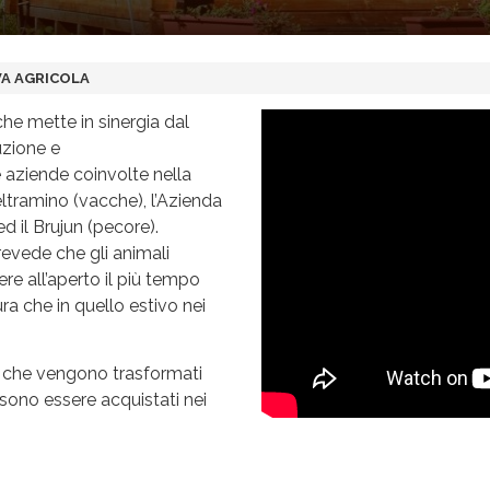
VA AGRICOLA
che mette in sinergia dal
uzione e
 aziende coinvolte nella
ltramino (vacche), l’Azienda
d il Brujun (pecore).
revede che gli animali
ere all’aperto il più tempo
ura che in quello estivo nei
ti che vengono trasformati
ssono essere acquistati nei