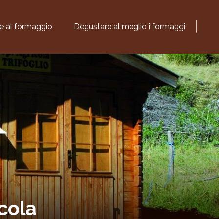
te al formaggio
Degustare al meglio i formaggi
icola