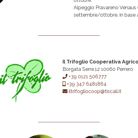
ottobre.
Alpeggio Pravareno Venaus (T
settembre/ottobre, in base a
Il Trifoglio Cooperativa Agric
Borgata Serre,12 10060 Perrero
+39 0121 506777
+39 347 6481864
iltrifogliocoop@tiscali.it