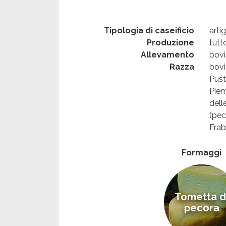
Tipologia di caseificio
arti
Produzione
tutt
Allevamento
bovin
Razza
bovi
Pust
Piem
dell
(pec
Frab
Formaggi
Tometta d
pecora