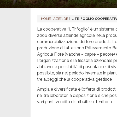
HOME
|
AZIENDE
|
IL TRIFOGLIO COOPERATI
La cooperativa “Il Trifoglio” è un sistema 
2006 diverse aziende agricole nella prod
commercializzazione dei loro prodotti. Le
produzione di latte sono l’Allevamento Be
Agricola Fiore (vacche – capre – pecore) e
L’organizzazione e la filosofia aziendale p
abbiano la possibilità di pascolare e di viv
possibile, sia nel periodo invernale in pian
tre alpeggi che la cooperativa gestisce.
Ampia e diversificata è l’offerta di prodot
nei tre laboratori a disposizione e che po
vari punti vendita distribuiti sul territorio.