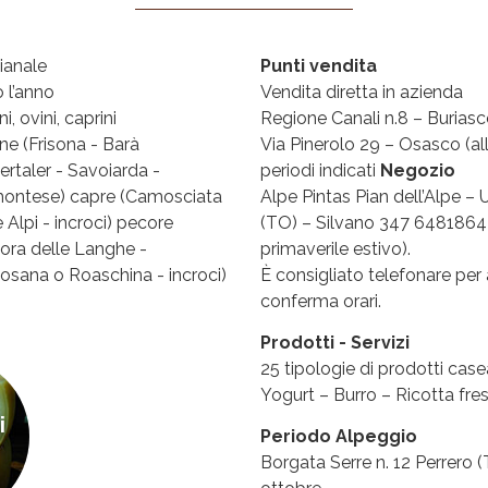
gianale
Punti vendita
o l’anno
Vendita diretta in azienda
i, ovini, caprini
Regione Canali n.8 – Buriasc
ne (Frisona - Barà
Via Pinerolo 29 – Osasco (all
ertaler - Savoiarda -
periodi indicati
Negozio
ontese) capre (Camosciata
Alpe Pintas Pian dell’Alpe –
e Alpi - incroci) pecore
(TO) – Silvano 347 6481864
ora delle Langhe -
primaverile estivo).
osana o Roaschina - incroci)
È consigliato telefonare per
conferma orari.
Prodotti - Servizi
25 tipologie di prodotti casea
Yogurt – Burro – Ricotta fre
i
Periodo Alpeggio
Borgata Serre n. 12 Perrero (