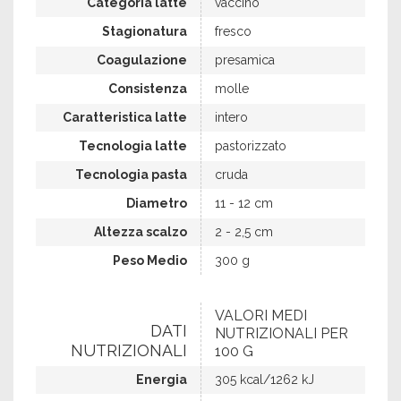
Categoria latte
vaccino
Stagionatura
fresco
Coagulazione
presamica
Consistenza
molle
Caratteristica latte
intero
Tecnologia latte
pastorizzato
Tecnologia pasta
cruda
Diametro
11 - 12 cm
Altezza scalzo
2 - 2,5 cm
Peso Medio
300 g
VALORI MEDI
DATI
NUTRIZIONALI PER
NUTRIZIONALI
100 G
Energia
305 kcal/1262 kJ